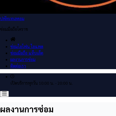
ปพัทเทเลคอม
ซ่อมมือถือโคราช
ซ่อมไอโฟน ไอแพด
ซ่อมมือถือ แท็บเล็ต
ผลงานการซ่อม
ติดต่อเรา
เปิดบริการทุกวัน 10:00 น. - 20:00 น.
ผลงานการซ่อม